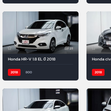
21
Honda HR-V 1.8 EL ปี 2018
Honda civi
2018
800
2018