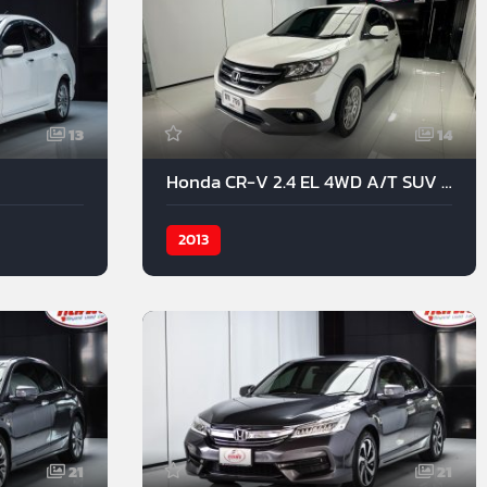
13
14
Honda CR-V 2.4 EL 4WD A/T SUV 2013
2013
21
21