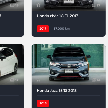
13
17
7
Honda civic 1.8 EL 2017
2017
37,000 km
12
14
Honda Jazz 1.5RS 2018
2018