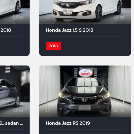
16
16
 2018
Honda Jazz 1.5 S 2018
2018
12
12
Honda Accord 1.5 Turbo EL sedan class 2019
Honda Jazz RS 2019