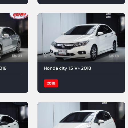
21
13
018
Honda city 1.5 V+ 2018
2018