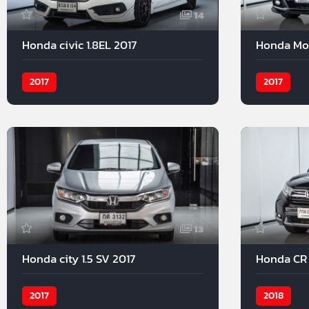
14
Honda civic 1.8EL 2017
Honda Mobi
2017
2017
13
Honda city 1.5 SV 2017
Honda CR 
2017
2018