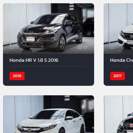
17
Honda HR V 1.8 S 2016
Honda Civi
2016
2017