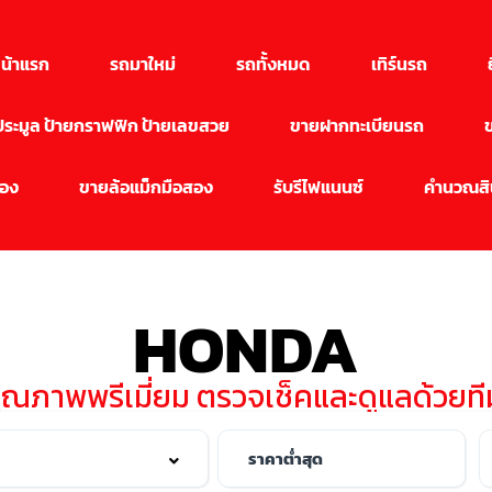
น้าแรก
รถมาใหม่
รถทั้งหมด
เทิร์นรถ
นประมูล ป้ายกราฟฟิก ป้ายเลขสวย
ขายฝากทะเบียนรถ
สอง
ขายล้อแม็กมือสอง
รับรีไฟแนนซ์
คำนวณสิน
HONDA
คุณภาพพรีเมี่ยม ตรวจเช็คและดูแลด้วย