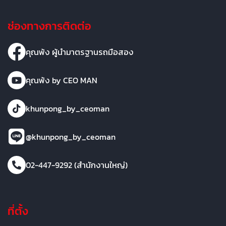
ช่องทางการติดต่อ
คุณพ้ง ผู้นำมาตรฐานรถมือสอง
คุณพ้ง by CEO MAN
khunpong_by_ceoman
@khunpong_by_ceoman
02-447-9292 (สำนักงานใหญ่)
ที่ตั้ง