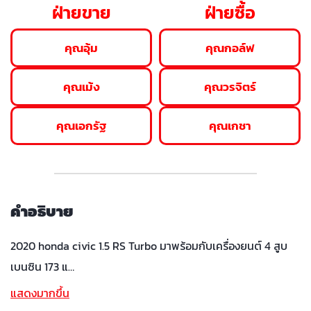
ฝ่ายขาย
ฝ่ายซื้อ
คุณอุ้ม
คุณกอล์ฟ
คุณเม้ง
คุณวรจิตร์
คุณเอกรัฐ
คุณเกชา
คำอธิบาย
2020 honda civic 1.5 RS Turbo มาพร้อมกับเครื่องยนต์ 4 สูบ
เบนซิน 173 แ…
แสดงมากขึ้น