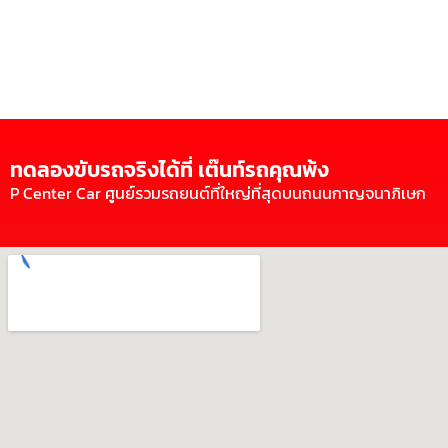
ทดลองขับรถจริงได้ที่ เต๊นท์รถคุณพ้ง
P Center Car ศูนย์รวมรถยนต์ที่ใหญ่ที่สุดบนถนนกาญจนาภิเษก