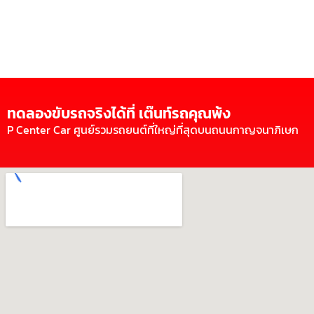
ทดลองขับรถจริงได้ที่ เต๊นท์รถคุณพ้ง
P Center Car ศูนย์รวมรถยนต์ที่ใหญ่ที่สุดบนถนนกาญจนาภิเษก