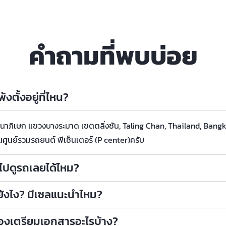
คำถามที่พบบ่อย
งตั้งอยู่ที่ไหน?
กาญจนาภิเษก แขวงบางระมาด เขตตลิ่งชัน, Taling Chan, Thailand, Bang
นศูนย์รวมรถยนต์ พีเซ็นเตอร์ (P center)ครับ
าไปดูรถเลยได้ไหม?
ถยังไง? มีเซลแนะนำไหม?
ต้องเตรียมเอกสารอะไรบ้าง?