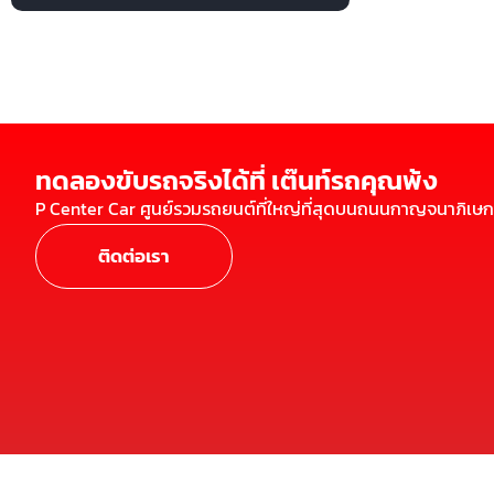
ทดลองขับรถจริงได้ที่ เต๊นท์รถคุณพ้ง
P Center Car ศูนย์รวมรถยนต์ที่ใหญ่ที่สุดบนถนนกาญจนาภิเษก
ติดต่อเรา