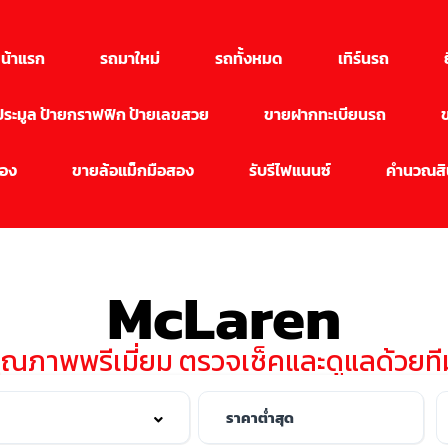
น้าแรก
รถมาใหม่
รถทั้งหมด
เทิร์นรถ
นประมูล ป้ายกราฟฟิก ป้ายเลขสวย
ขายฝากทะเบียนรถ
สอง
ขายล้อแม็กมือสอง
รับรีไฟแนนซ์
คำนวณสิน
McLaren
คุณภาพพรีเมี่ยม ตรวจเช็คและดูแลด้วย