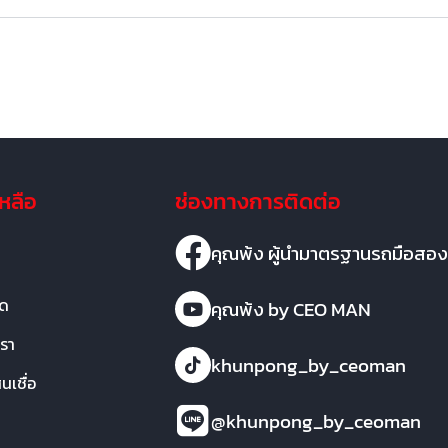
เหลือ
ช่องทางการติดต่อ
คุณพ้ง ผู้นำมาตรฐานรถมือสอง
มด
คุณพ้ง by CEO MAN
เรา
khunpong_by_ceoman
เชื่อ
@khunpong_by_ceoman