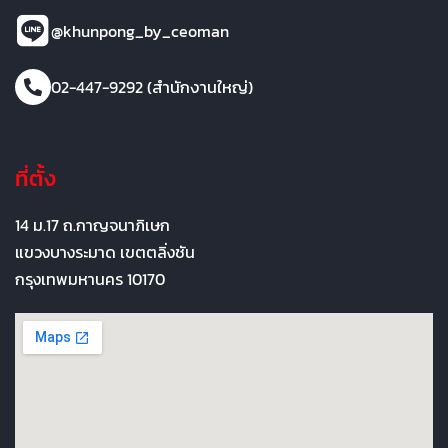
@khunpong_by_ceoman
02-447-9292 (สำนักงานใหญ่)
ที่ตั้ง
14 ม.17 ถ.กาญจนาภิเษก
แขวงบางระมาด เขตตลิ่งชัน
กรุงเทพมหานคร 10170