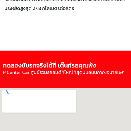
ประหยัดสูงสุด 27.8 กิโลเมตรต่อลิตร
ทดลองขับรถจริงได้ที่ เต๊นท์รถคุณพ้ง
P Center Car ศูนย์รวมรถยนต์ที่ใหญ่ที่สุดบนถนนกาญจนาภิเษก