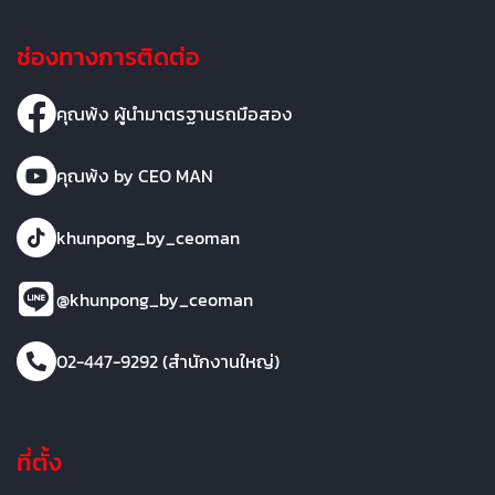
ช่องทางการติดต่อ
คุณพ้ง ผู้นำมาตรฐานรถมือสอง
คุณพ้ง by CEO MAN
khunpong_by_ceoman
@khunpong_by_ceoman
02-447-9292 (สำนักงานใหญ่)
ที่ตั้ง