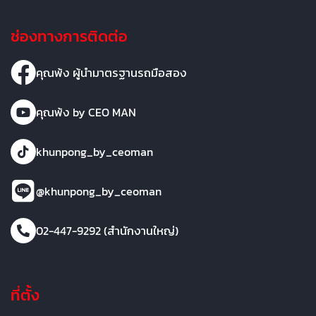
ช่องทางการติดต่อ
คุณพ้ง ผู้นำมาตรฐานรถมือสอง
คุณพ้ง by CEO MAN
khunpong_by_ceoman
@khunpong_by_ceoman
02-447-9292 (สำนักงานใหญ่)
ที่ตั้ง