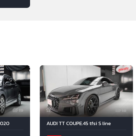
19
18
2020
AUDI TT COUPE.45 tfsi S line