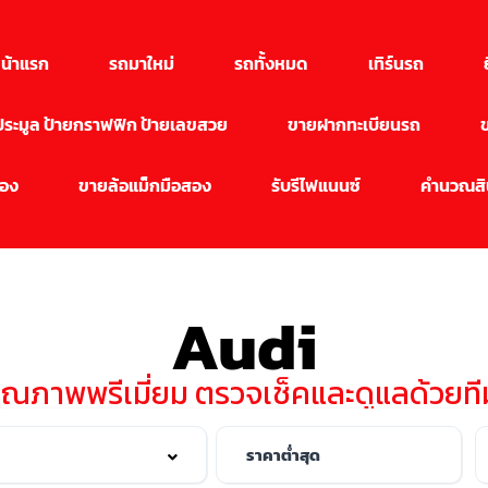
น้าแรก
รถมาใหม่
รถทั้งหมด
เทิร์นรถ
นประมูล ป้ายกราฟฟิก ป้ายเลขสวย
ขายฝากทะเบียนรถ
สอง
ขายล้อแม็กมือสอง
รับรีไฟแนนซ์
คำนวณสิน
Audi
คุณภาพพรีเมี่ยม ตรวจเช็คและดูแลด้วย