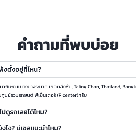
คำถามที่พบบ่อย
งตั้งอยู่ที่ไหน?
กาญจนาภิเษก แขวงบางระมาด เขตตลิ่งชัน, Taling Chan, Thailand, Bang
นศูนย์รวมรถยนต์ พีเซ็นเตอร์ (P center)ครับ
าไปดูรถเลยได้ไหม?
ถยังไง? มีเซลแนะนำไหม?