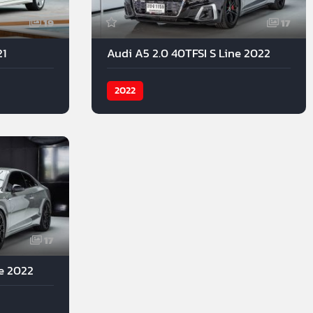
19
17
21
Audi A5 2.0 40TFSI S Line 2022
2022
17
ne 2022