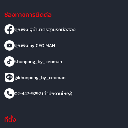
ช่องทางการติดต่อ
คุณพ้ง ผู้นำมาตรฐานรถมือสอง
คุณพ้ง by CEO MAN
khunpong_by_ceoman
@khunpong_by_ceoman
02-447-9292 (สำนักงานใหญ่)
ที่ตั้ง