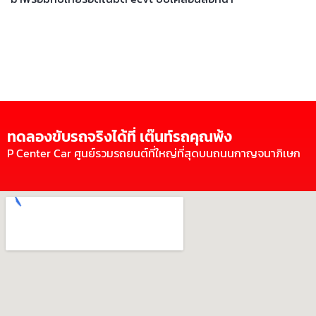
ทดลองขับรถจริงได้ที่ เต๊นท์รถคุณพ้ง
P Center Car ศูนย์รวมรถยนต์ที่ใหญ่ที่สุดบนถนนกาญจนาภิเษก