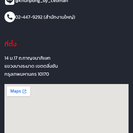
@khunpong_by_ceoman
02-447-9292 (สำนักงานใหญ่)
ที่ตั้ง
14 ม.17 ถ.กาญจนาภิเษก
แขวงบางระมาด เขตตลิ่งชัน
กรุงเทพมหานคร 10170