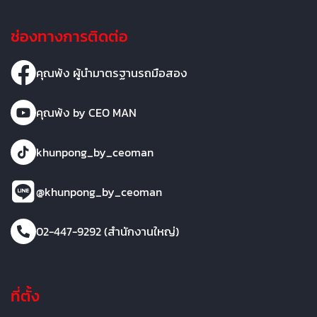
ช่องทางการติดต่อ
คุณพ้ง ผู้นำมาตรฐานรถมือสอง
คุณพ้ง by CEO MAN
khunpong_by_ceoman
@khunpong_by_ceoman
02-447-9292 (สำนักงานใหญ่)
ที่ตั้ง