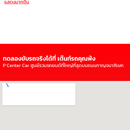
แสดงมากขึ้น
ทดลองขับรถจริงได้ที่ เต๊นท์รถคุณพ้ง
P Center Car ศูนย์รวมรถยนต์ที่ใหญ่ที่สุดบนถนนกาญจนาภิเษก