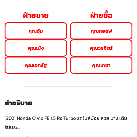
ฝ่ายขาย
ฝ่ายซื้อ
คุณอุ้ม
คุณกอล์ฟ
คุณเม้ง
คุณวรจิตร์
คุณเอกรัฐ
คุณเกชา
คำอธิบาย
"2021 Honda Civic FE 1.5 Rs Turbo รถไมล์น้อย สวย บาง เดิม
รับประ…