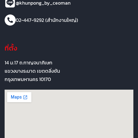
@khunpong_by_ceoman
02-447-9292 (สำนักงานใหญ่)
ที่ตั้ง
14 ม.17 ถ.กาญจนาภิเษก
แขวงบางระมาด เขตตลิ่งชัน
กรุงเทพมหานคร 10170