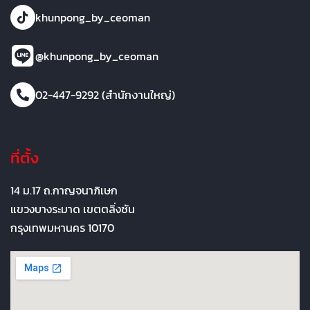
khunpong_by_ceoman
@khunpong_by_ceoman
02-447-9292 (สำนักงานใหญ่)
ที่ตั้ง
14 ม.17 ถ.กาญจนาภิเษก
แขวงบางระมาด เขตตลิ่งชัน
กรุงเทพมหานคร 10170