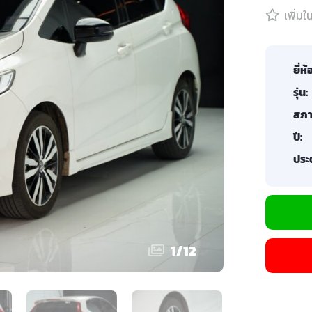
เพิ่ม
ยี่ห้
รุ่น:
สภา
ปี:
ประต
1
/
12