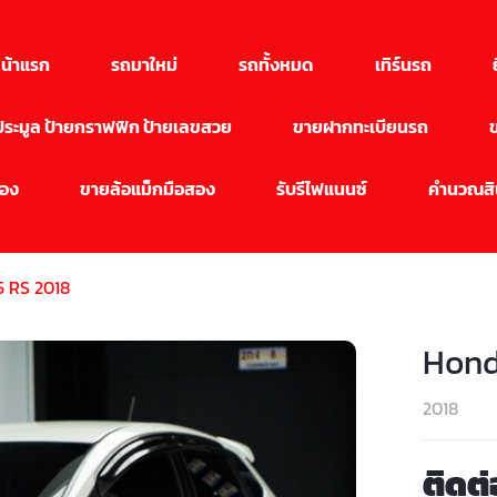
น้าแรก
รถมาใหม่
รถทั้งหมด
เทิร์นรถ
นประมูล ป้ายกราฟฟิก ป้ายเลขสวย
ขายฝากทะเบียนรถ
สอง
ขายล้อแม็กมือสอง
รับรีไฟแนนซ์
คำนวณสิน
5 RS 2018
Hond
2018
ติดต