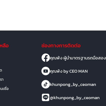
เหลือ
ช่องทางการติดต่อ
คุณพ้ง ผู้นำมาตรฐานรถมือสอง
มด
คุณพ้ง by CEO MAN
เรา
khunpong_by_ceoman
เชื่อ
@khunpong_by_ceoman