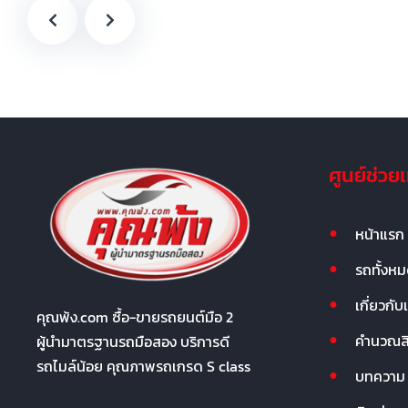
ศูนย์ช่วย
หน้าแรก
รถทั้งห
เกี่ยวกับ
คุณพ้ง.com ซื้อ-ขายรถยนต์มือ 2
คำนวณสิน
ผู้นำมาตรฐานรถมือสอง บริการดี
รถไมล์น้อย คุณภาพรถเกรด S class
บทความ