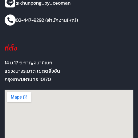
@khunpong_by_ceoman
02-447-9292 (สำนักงานใหญ่)
ที่ตั้ง
14 ม.17 ถ.กาญจนาภิเษก
แขวงบางระมาด เขตตลิ่งชัน
กรุงเทพมหานคร 10170