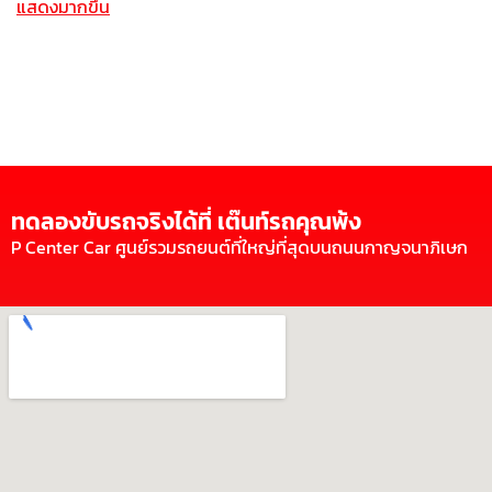
แสดงมากขึ้น
ทดลองขับรถจริงได้ที่ เต๊นท์รถคุณพ้ง
P Center Car ศูนย์รวมรถยนต์ที่ใหญ่ที่สุดบนถนนกาญจนาภิเษก