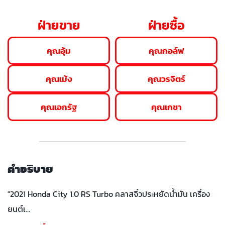
ฝ่ายขาย
ฝ่ายซื้อ
คุณอุ้ม
คุณกอล์ฟ
คุณเม้ง
คุณวรจิตร์
คุณเอกรัฐ
คุณเกชา
คำอธิบาย
"2021 Honda City 1.0 RS Turbo คลาสจิ๋วประหยัดน้ำมัน เครื่อง
ยนต์เ…