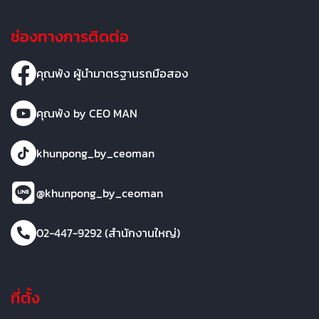
ช่องทางการติดต่อ
คุณพ้ง ผู้นำมาตรฐานรถมือสอง
คุณพ้ง by CEO MAN
khunpong_by_ceoman
@khunpong_by_ceoman
02-447-9292 (สำนักงานใหญ่)
ที่ตั้ง