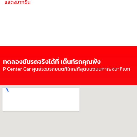
แสดงมากขึ้น
ทดลองขับรถจริงได้ที่ เต๊นท์รถคุณพ้ง
P Center Car ศูนย์รวมรถยนต์ที่ใหญ่ที่สุดบนถนนกาญจนาภิเษก