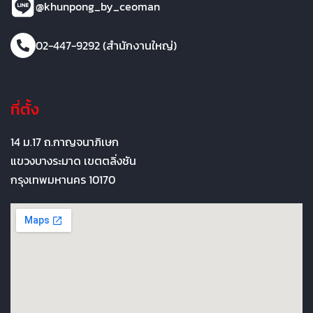
@khunpong_by_ceoman
02-447-9292 (สำนักงานใหญ่)
ที่ตั้ง
14 ม.17 ถ.กาญจนาภิเษก
แขวงบางระมาด เขตตลิ่งชัน
กรุงเทพมหานคร 10170