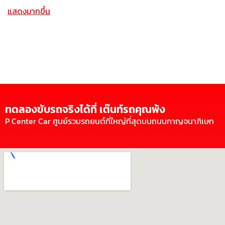
แสดงมากขึ้น
ทดลองขับรถจริงได้ที่ เต๊นท์รถคุณพ้ง
P Center Car ศูนย์รวมรถยนต์ที่ใหญ่ที่สุดบนถนนกาญจนาภิเษก