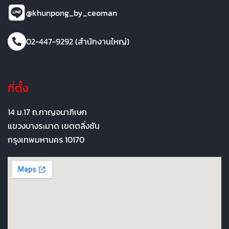
@khunpong_by_ceoman
02-447-9292 (สำนักงานใหญ่)
ที่ตั้ง
14 ม.17 ถ.กาญจนาภิเษก
แขวงบางระมาด เขตตลิ่งชัน
กรุงเทพมหานคร 10170