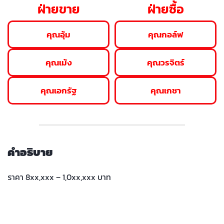
ฝ่ายขาย
ฝ่ายซื้อ
คุณอุ้ม
คุณกอล์ฟ
คุณเม้ง
คุณวรจิตร์
คุณเอกรัฐ
คุณเกชา
คำอธิบาย
ราคา 8xx,xxx – 1,0xx,xxx บาท