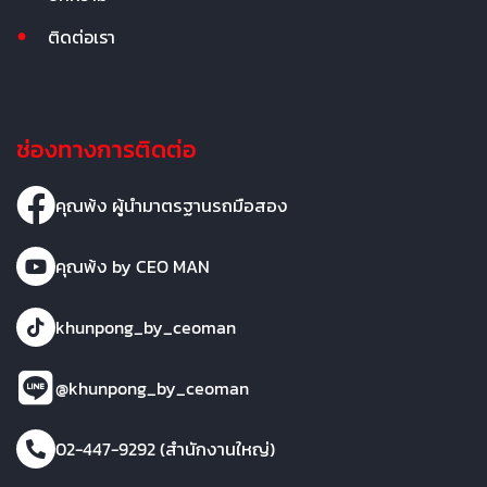
ติดต่อเรา
ช่องทางการติดต่อ
คุณพ้ง ผู้นำมาตรฐานรถมือสอง
คุณพ้ง by CEO MAN
khunpong_by_ceoman
@khunpong_by_ceoman
02-447-9292 (สำนักงานใหญ่)