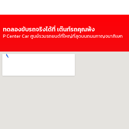
ทดลองขับรถจริงได้ที่ เต๊นท์รถคุณพ้ง
P Center Car ศูนย์รวมรถยนต์ที่ใหญ่ที่สุดบนถนนกาญจนาภิเษก