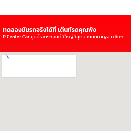
ทดลองขับรถจริงได้ที่ เต๊นท์รถคุณพ้ง
P Center Car ศูนย์รวมรถยนต์ที่ใหญ่ที่สุดบนถนนกาญจนาภิเษก