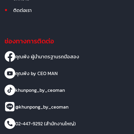
ติดต่อเรา
ช่องทางการติดต่อ
คุณพ้ง ผู้นำมาตรฐานรถมือสอง
คุณพ้ง by CEO MAN
khunpong_by_ceoman
@khunpong_by_ceoman
02-447-9292 (สำนักงานใหญ่)