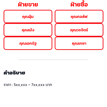
ฝ่ายขาย
ฝ่ายซื้อ
คุณอุ้ม
คุณกอล์ฟ
คุณเม้ง
คุณวรจิตร์
คุณเอกรัฐ
คุณเกชา
คำอธิบาย
ราคา : 5xx,xxx – 7xx,xxx บาท