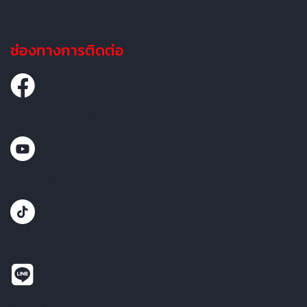
ช่องทางการติดต่อ
คุณพ้ง ผู้นำมาตรฐานรถมือสอง
คุณพ้ง by CEO MAN
khunpong_by_ceoman
@khunpong_by_ceoman