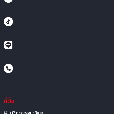
คุณพ้ง by CEO MAN
khunpong_by_ceoman
@khunpong_by_ceoman
02-447-9292 (สำนักงานใหญ่)
ที่ตั้ง
14 ม.17 ถ.กาญจนาภิเษก