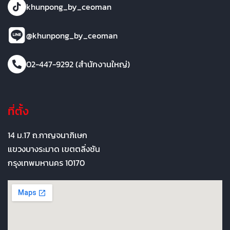
khunpong_by_ceoman
@khunpong_by_ceoman
02-447-9292 (สำนักงานใหญ่)
ที่ตั้ง
14 ม.17 ถ.กาญจนาภิเษก
แขวงบางระมาด เขตตลิ่งชัน
กรุงเทพมหานคร 10170