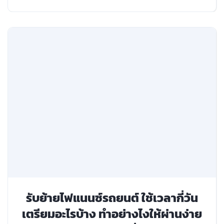
รับย้ายไฟแนนซ์รถยนต์ ใช้เวลากี่วัน
เตรียมอะไรบ้าง ทำอย่างไงให้ผ่านง่าย