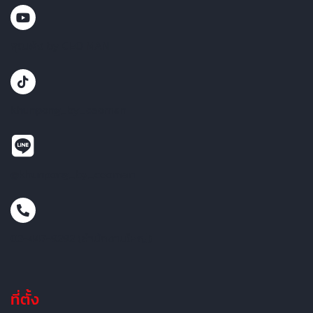
คุณพ้ง by CEO MAN
khunpong_by_ceoman
@khunpong_by_ceoman
02-447-9292 (สำนักงานใหญ่)
ที่ตั้ง