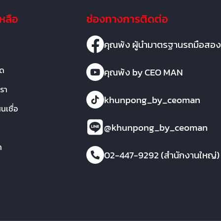
เหลือ
ช่องทางการติดต่อ
คุณพ้ง ผู้นำมาตรฐานรถมือสอง
มด
คุณพ้ง by CEO MAN
เรา
khunpong_by_ceoman
เชื่อ
@khunpong_by_ceoman
า
02-447-9292 (สำนักงานใหญ่)