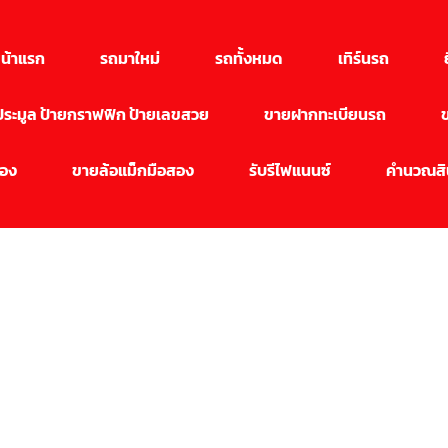
น้าแรก
รถมาใหม่
รถทั้งหมด
เทิร์นรถ
นประมูล ป้ายกราฟฟิก ป้ายเลขสวย
ขายฝากทะเบียนรถ
สอง
ขายล้อแม็กมือสอง
รับรีไฟแนนซ์
คำนวณสิน
บทความ
ความรู้เกี่ยวกับรถ, รถมือ 2, รถหรู