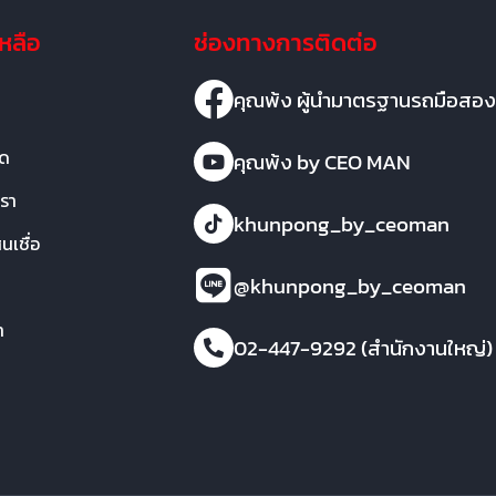
เหลือ
ช่องทางการติดต่อ
คุณพ้ง ผู้นำมาตรฐานรถมือสอง
มด
คุณพ้ง by CEO MAN
เรา
khunpong_by_ceoman
เชื่อ
@khunpong_by_ceoman
า
02-447-9292 (สำนักงานใหญ่)