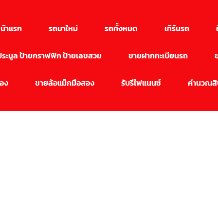
น้าแรก
รถมาใหม่
รถทั้งหมด
เทิร์นรถ
นประมูล ป้ายกราฟฟิก ป้ายเลขสวย
ขายฝากทะเบียนรถ
สอง
ขายล้อแม็กมือสอง
รับรีไฟแนนซ์
คำนวณสิน
บทความ
ความรู้เกี่ยวกับรถ, รถมือ 2, รถหรู