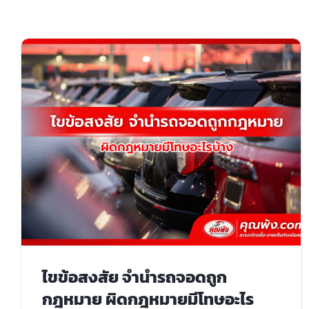
ไขข้อสงสัย จํานํารถจอดถูก
กฎหมาย ผิดกฎหมายมีโทษอะไร