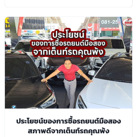
ประโยชน์ของการซื้อรถยนต์มือสอง
สภาพดีจากเต็นท์รถคุณพ้ง