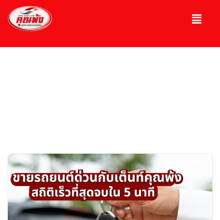
บทความ
ความรู้เกี่ยวกับรถ, รถมือ 2, รถหรู