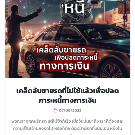
เคล็ดลับขายรถที่ไม่ใช้แล้วเพื่อปลด
ภาระหนี้ทางการเงิน
07/06/2023
พวกเราทุกคนรักรถ แต่ไม่ช้าก็เร็ว เมื่อวันนั้นมาถึง เราก็ต้องสละ
ความเป็นเจ้าของรถไป หรือก็คือ ต้องขายรถทิ้งนั่นเอง หนึ่งใน