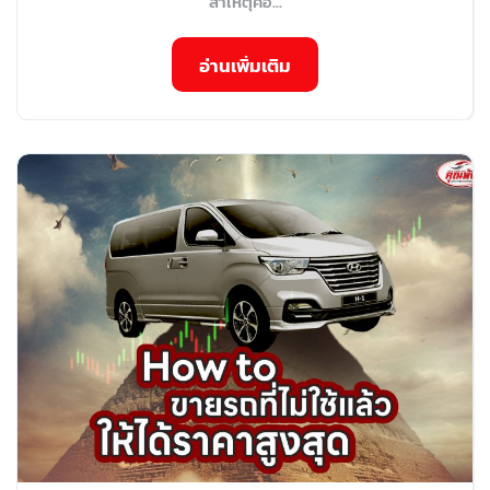
สาเหตุคือ...
อ่านเพิ่มเติม