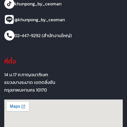
khunpong_by_ceoman
@khunpong_by_ceoman
02-447-9292 (สำนักงานใหญ่)
ที่ตั้ง
14 ม.17 ถ.กาญจนาภิเษก
แขวงบางระมาด เขตตลิ่งชัน
กรุงเทพมหานคร 10170