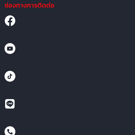
ช่องทางการติดต่อ
คุณพ้ง ผู้นำมาตรฐานรถมือสอง
คุณพ้ง by CEO MAN
khunpong_by_ceoman
@khunpong_by_ceoman