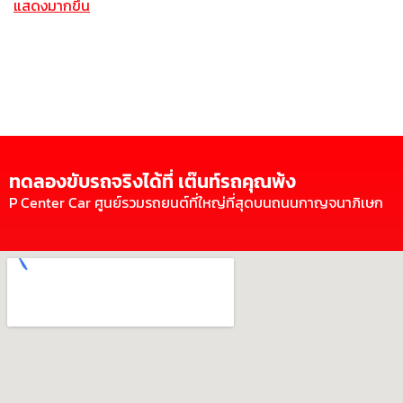
แสดงมากขึ้น
ทดลองขับรถจริงได้ที่ เต๊นท์รถคุณพ้ง
P Center Car ศูนย์รวมรถยนต์ที่ใหญ่ที่สุดบนถนนกาญจนาภิเษก