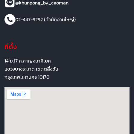
@khunpong_by_ceoman
02-447-9292 (สำนักงานใหญ่)
ที่ตั้ง
14 ม.17 ถ.กาญจนาภิเษก
แขวงบางระมาด เขตตลิ่งชัน
กรุงเทพมหานคร 10170