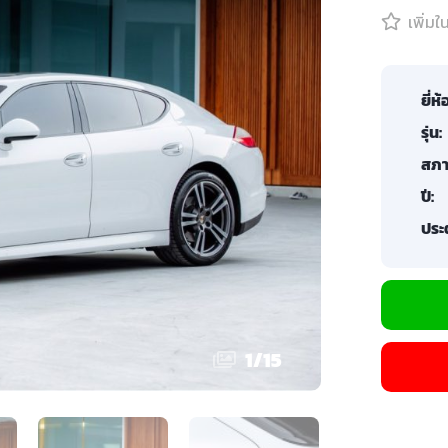
เพิ่ม
ยี่ห้
รุ่น:
สภา
ปี:
ประต
1
/
15