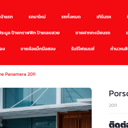
น้าแรก
รถมาใหม่
รถทั้งหมด
เทิร์นรถ
นประมูล ป้ายกราฟฟิก ป้ายเลขสวย
ขายฝากทะเบียนรถ
สอง
ขายล้อแม็กมือสอง
รับรีไฟแนนซ์
คำนวณสิน
he Panamera 2011
Pors
2011
ติดต