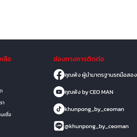
เหลือ
ช่องทางการติดต่อ
คุณพ้ง ผู้นำมาตรฐานรถมือสอง
มด
คุณพ้ง by CEO MAN
เรา
khunpong_by_ceoman
เชื่อ
@khunpong_by_ceoman