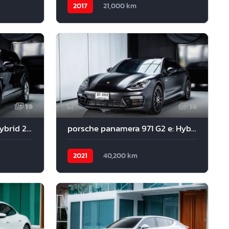
2017
21,000 km
19
18
porsche Cayenne 3.0 e-hybrid 2019
porsche panamera 971 G2 e: Hybrid 2021
2021
40,200 km