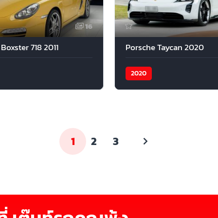
16
Boxster 718 2011
Porsche Taycan 2020
2020
1
2
3