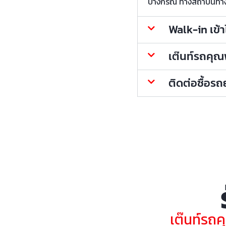
บางกรณี ทางสถาบันทางกา
Walk-in เข้
เต๊นท์รถคุณพ้
ติดต่อซื้อร
เต๊นท์รถค