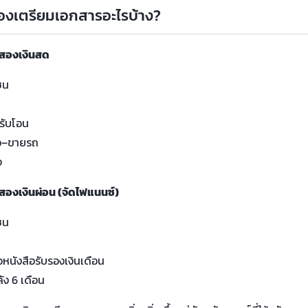
ต้องเตรียมเอกสารอะไรบ้าง?
อสองเงินสด
ชน
น
รับโอน
อ–ขายรถ
จ
สองเงินผ่อน (จัดไฟแนนซ์)
ชน
น
อหนังสือรับรองเงินเดือน
ัง 6 เดือน