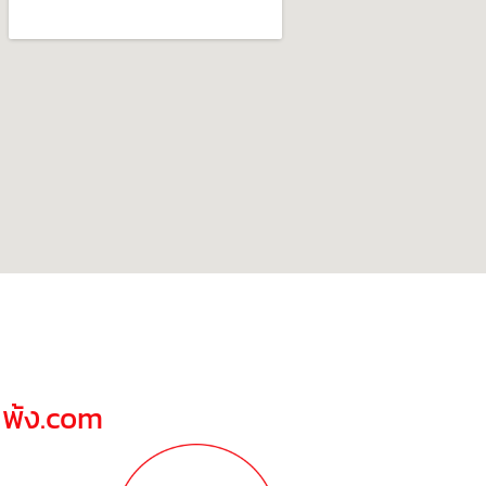
ณพ้ง.com