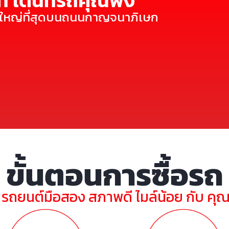
ี่ เต๊นท์รถคุณพ้ง
ี่ใหญ่ที่สุดบนถนนกาญจนาภิเษก
ขั้นตอนการซื้อรถ
ย รถยนต์มือสอง สภาพดี ไมล์น้อย กับ คุ