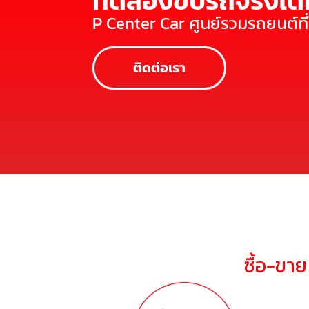
ทดลองขับรถจริงได้ท
P Center Car ศูนย์รวมรถยนต์ท
ติดต่อเรา
ซื้อ-ขา