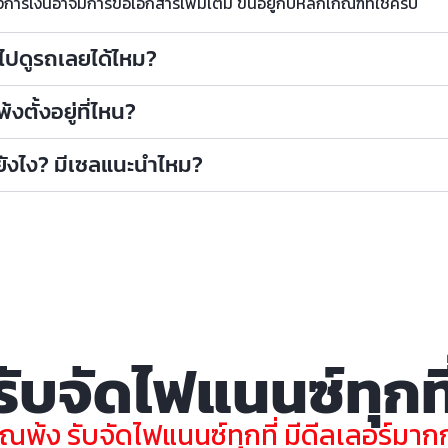
รเงินอาจมีการขอเอกสารเพิ่มเติ่ม ขึ้นอยู่กับหลักเกณฑ์ที่ใช้ครับ
าไปดูรถเลยได้ไหม?
งตั้งอยู่ที่ไหน?
ถยังไง? มีเซลแนะนำไหม?
รับจัดไฟแนนซ์ทุกที
ุณพ้ง รับจัดไฟแนนซ์ทุกที่ มีดีลเลอร์มากกว