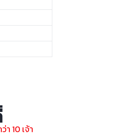
่
่า 10 เจ้า