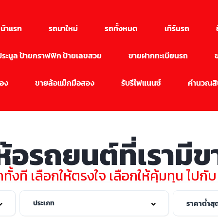
น้าแรก
รถมาใหม่
รถทั้งหมด
เทิร์นรถ
นประมูล ป้ายกราฟฟิก ป้ายเลขสวย
ขายฝากทะเบียนรถ
สอง
ขายล้อแม็กมือสอง
รับรีไฟแนนซ์
คำนวณสิน
่ห้อรถยนต์ที่เรามี
ทั้งที เลือกให้ตรงใจ เลือกให้คุ้มทุน ไปกั