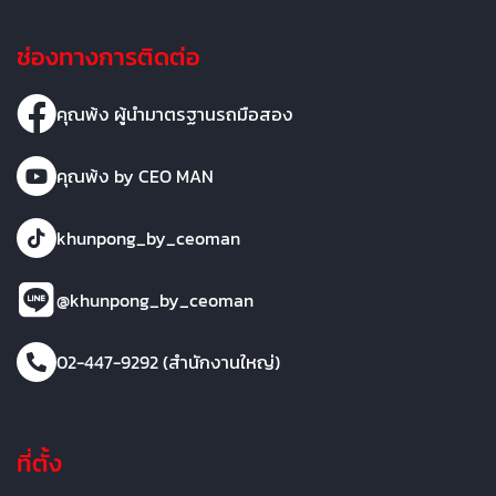
ช่องทางการติดต่อ
คุณพ้ง ผู้นำมาตรฐานรถมือสอง
คุณพ้ง by CEO MAN
khunpong_by_ceoman
@khunpong_by_ceoman
02-447-9292 (สำนักงานใหญ่)
ที่ตั้ง