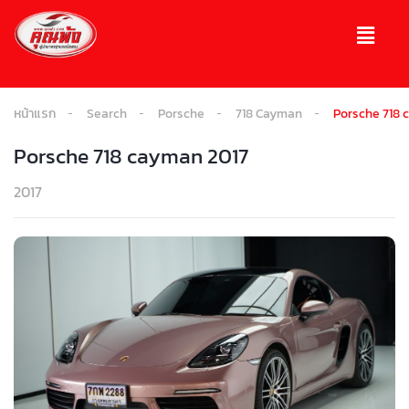
หน้าแรก
Search
Porsche
718 Cayman
Porsche 718 
Porsche 718 cayman 2017
2017