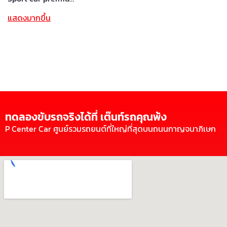
แสดงมากขึ้น
ทดลองขับรถจริงได้ที่ เต๊นท์รถคุณพ้ง
P Center Car ศูนย์รวมรถยนต์ที่ใหญ่ที่สุดบนถนนกาญจนาภิเษก