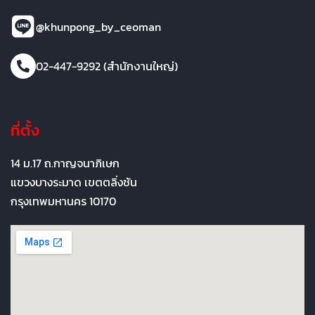
@khunpong_by_ceoman
02-447-9292 (สำนักงานใหญ่)
ที่ตั้ง
14 ม.17 ถ.กาญจนาภิเษก
แขวงบางระมาด เขตตลิ่งชัน
กรุงเทพมหานคร 10170