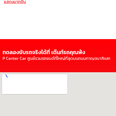
แสดงมากขึ้น
ทดลองขับรถจริงได้ที่ เต๊นท์รถคุณพ้ง
P Center Car ศูนย์รวมรถยนต์ที่ใหญ่ที่สุดบนถนนกาญจนาภิเษก