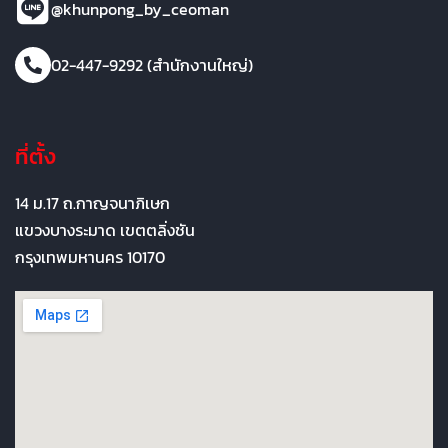
@khunpong_by_ceoman
02-447-9292 (สำนักงานใหญ่)
ที่ตั้ง
14 ม.17 ถ.กาญจนาภิเษก
แขวงบางระมาด เขตตลิ่งชัน
กรุงเทพมหานคร 10170