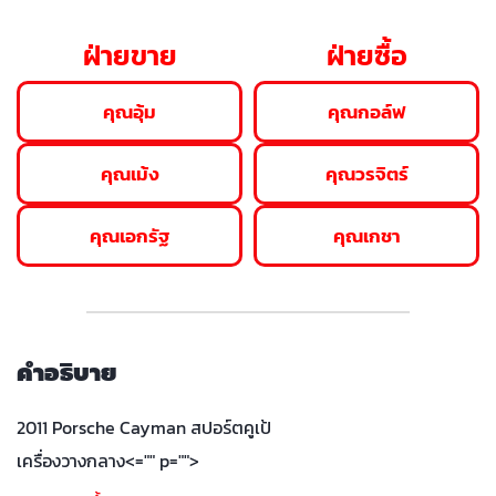
ฝ่ายขาย
ฝ่ายซื้อ
คุณอุ้ม
คุณกอล์ฟ
คุณเม้ง
คุณวรจิตร์
คุณเอกรัฐ
คุณเกชา
คำอธิบาย
2011 Porsche Cayman สปอร์ตคูเป้
เครื่องวางกลาง
<="" p="">