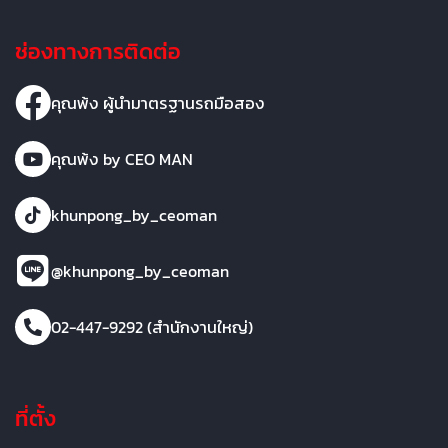
ช่องทางการติดต่อ
คุณพ้ง ผู้นำมาตรฐานรถมือสอง
คุณพ้ง by CEO MAN
khunpong_by_ceoman
@khunpong_by_ceoman
02-447-9292 (สำนักงานใหญ่)
ที่ตั้ง