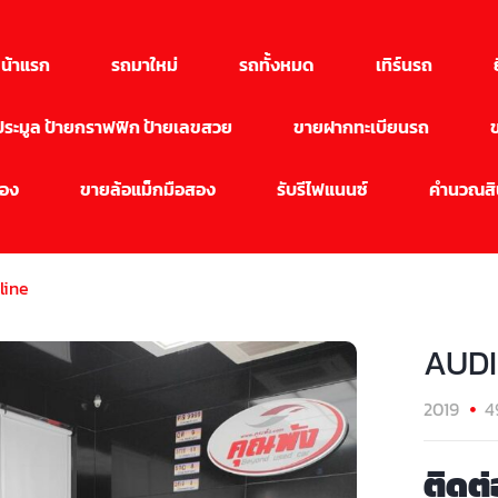
น้าแรก
รถมาใหม่
รถทั้งหมด
เทิร์นรถ
นประมูล ป้ายกราฟฟิก ป้ายเลขสวย
ขายฝากทะเบียนรถ
สอง
ขายล้อแม็กมือสอง
รับรีไฟแนนซ์
คำนวณสิน
line
AUDI 
2019
4
ติดต