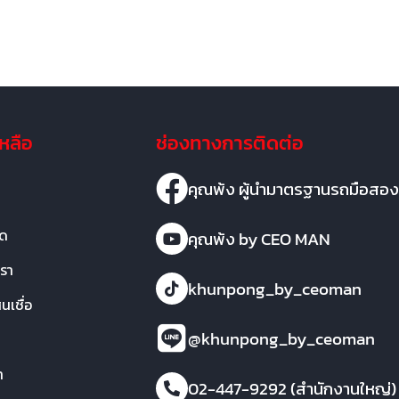
เหลือ
ช่องทางการติดต่อ
คุณพ้ง ผู้นำมาตรฐานรถมือสอง
มด
คุณพ้ง by CEO MAN
เรา
khunpong_by_ceoman
เชื่อ
@khunpong_by_ceoman
า
02-447-9292 (สำนักงานใหญ่)