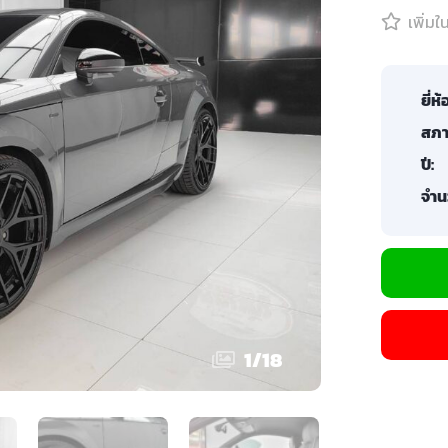
เพิ่ม
ยี่ห้
สภา
ปี:
จำน
1
/
18