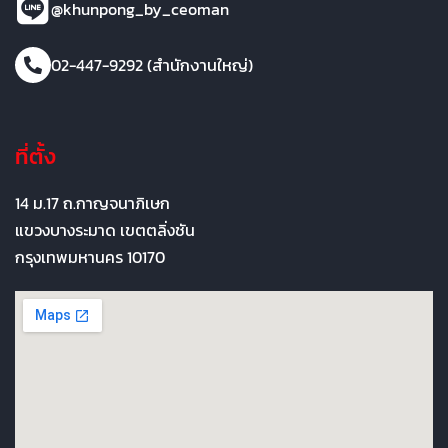
@khunpong_by_ceoman
02-447-9292 (สำนักงานใหญ่)
ที่ตั้ง
14 ม.17 ถ.กาญจนาภิเษก
แขวงบางระมาด เขตตลิ่งชัน
กรุงเทพมหานคร 10170