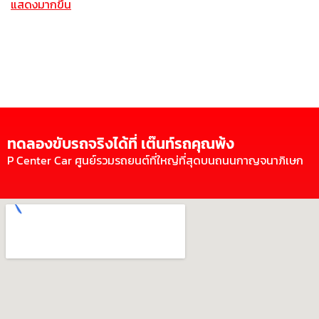
แสดงมากขึ้น
ทดลองขับรถจริงได้ที่ เต๊นท์รถคุณพ้ง
P Center Car ศูนย์รวมรถยนต์ที่ใหญ่ที่สุดบนถนนกาญจนาภิเษก