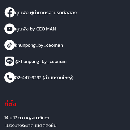
คุณพ้ง ผู้นำมาตรฐานรถมือสอง
คุณพ้ง by CEO MAN
khunpong_by_ceoman
@khunpong_by_ceoman
02-447-9292 (สำนักงานใหญ่)
ที่ตั้ง
14 ม.17 ถ.กาญจนาภิเษก
แขวงบางระมาด เขตตลิ่งชัน