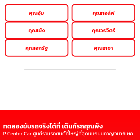
คุณอุ้ม
คุณกอล์ฟ
คุณเม้ง
คุณวรจิตร์
คุณเอกรัฐ
คุณเกชา
ทดลองขับรถจริงได้ที่ เต๊นท์รถคุณพ้ง
P Center Car ศูนย์รวมรถยนต์ที่ใหญ่ที่สุดบนถนนกาญจนาภิเษก