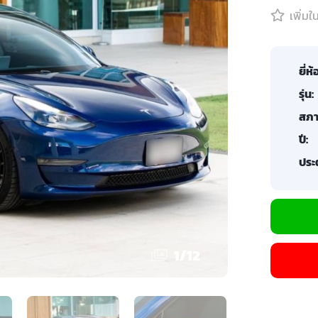
เพิ่ม
ยี่ห้
รุ่น:
สภา
ปี:
ประต
1
/
12