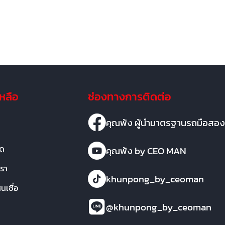
เหลือ
ช่องทางการติดต่อ
คุณพ้ง ผู้นำมาตรฐานรถมือสอง
มด
คุณพ้ง by CEO MAN
เรา
khunpong_by_ceoman
เชื่อ
@khunpong_by_ceoman