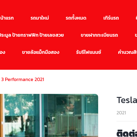
น้าแรก
รถมาใหม่
รถทั้งหมด
เทิร์นรถ
นประมูล ป้ายกราฟฟิก ป้ายเลขสวย
ขายฝากทะเบียนรถ
สอง
ขายล้อแม็กมือสอง
รับรีไฟแนนซ์
คำนวณสิน
l 3 Performance 2021
Tesl
2021
ติดต