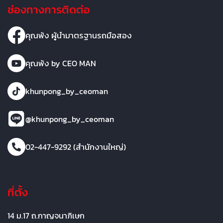
ช่องทางการติดต่อ
คุณพ้ง ผู้นำมาตรฐานรถมือสอง
คุณพ้ง by CEO MAN
khunpong_by_ceoman
@khunpong_by_ceoman
02-447-9292 (สำนักงานใหญ่)
ที่ตั้ง
14 ม.17 ถ.กาญจนาภิเษก