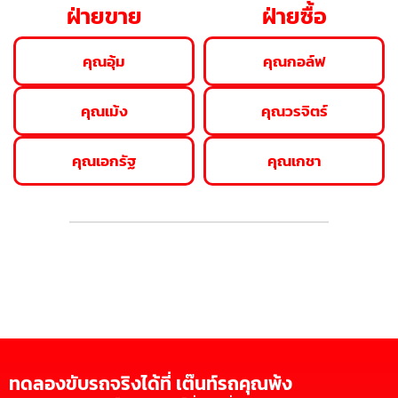
ฝ่ายขาย
ฝ่ายซื้อ
คุณอุ้ม
คุณกอล์ฟ
คุณเม้ง
คุณวรจิตร์
คุณเอกรัฐ
คุณเกชา
ทดลองขับรถจริงได้ที่ เต๊นท์รถคุณพ้ง