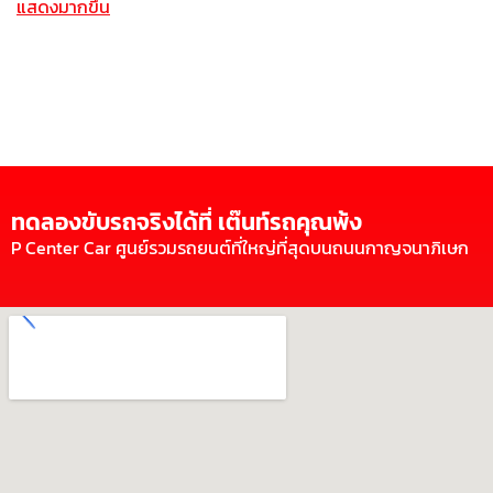
แสดงมากขึ้น
ทดลองขับรถจริงได้ที่ เต๊นท์รถคุณพ้ง
P Center Car ศูนย์รวมรถยนต์ที่ใหญ่ที่สุดบนถนนกาญจนาภิเษก