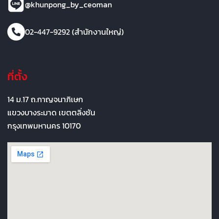
@khunpong_by_ceoman
02-447-9292 (สำนักงานใหญ่)
ที่ตั้ง
14 ม.17 ถ.กาญจนาภิเษก
แขวงบางระมาด เขตตลิ่งชัน
กรุงเทพมหานคร 10170