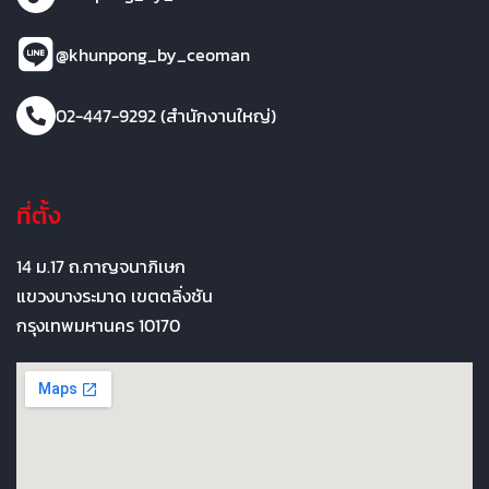
@khunpong_by_ceoman
02-447-9292 (สำนักงานใหญ่)
ที่ตั้ง
14 ม.17 ถ.กาญจนาภิเษก
แขวงบางระมาด เขตตลิ่งชัน
กรุงเทพมหานคร 10170