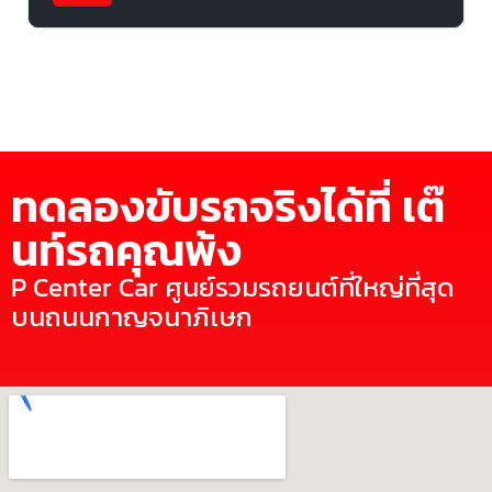
ทดลองขับรถจริงได้ที่ เต๊
นท์รถคุณพ้ง
P Center Car ศูนย์รวมรถยนต์ที่ใหญ่ที่สุด
บนถนนกาญจนาภิเษก