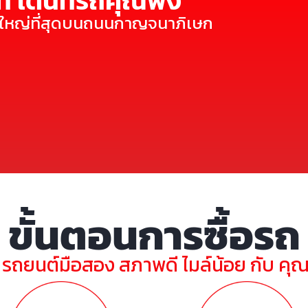
ี่ เต๊นท์รถคุณพ้ง
ี่ใหญ่ที่สุดบนถนนกาญจนาภิเษก
ขั้นตอนการซื้อรถ
ย รถยนต์มือสอง สภาพดี ไมล์น้อย กับ คุ