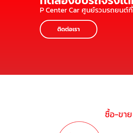
ทดลองขับรถจริงได้ท
P Center Car ศูนย์รวมรถยนต์ท
ติดต่อเรา
ซื้อ-ขา