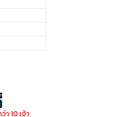
่
่า 10 เจ้า