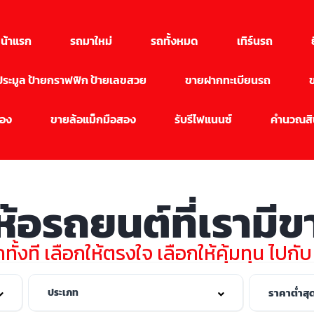
น้าแรก
รถมาใหม่
รถทั้งหมด
เทิร์นรถ
นประมูล ป้ายกราฟฟิก ป้ายเลขสวย
ขายฝากทะเบียนรถ
สอง
ขายล้อแม็กมือสอง
รับรีไฟแนนซ์
คำนวณสิน
่ห้อรถยนต์ที่เรามี
ทั้งที เลือกให้ตรงใจ เลือกให้คุ้มทุน ไปกั