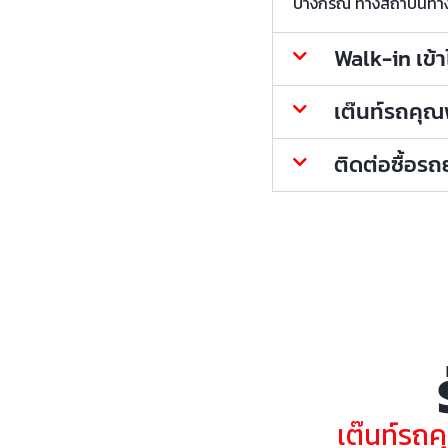
บางกรณี ทางสถาบันทางกา
Walk-in เข้
เต๊นท์รถคุณพ้
ติดต่อซื้อร
เต๊นท์รถค