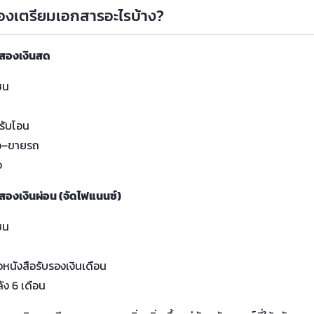
ต้องเตรียมเอกสารอะไรบ้าง?
อสองเงินสด
ชน
น
รับโอน
อ–ขายรถ
จ
สองเงินผ่อน (จัดไฟแนนซ์)
ชน
น
อหนังสือรับรองเงินเดือน
ัง 6 เดือน