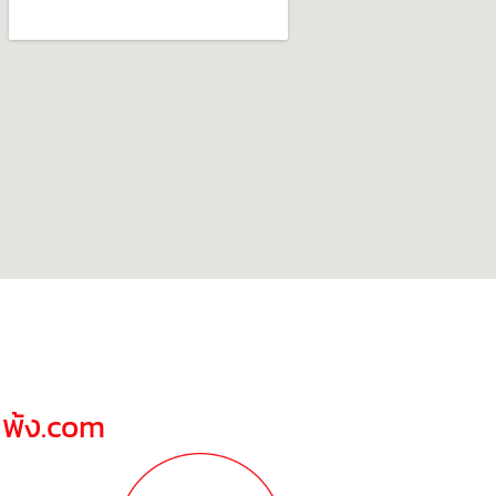
ณพ้ง.com