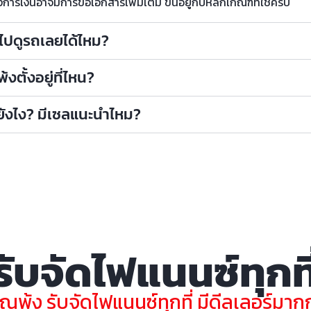
รเงินอาจมีการขอเอกสารเพิ่มเติ่ม ขึ้นอยู่กับหลักเกณฑ์ที่ใช้ครับ
าไปดูรถเลยได้ไหม?
งตั้งอยู่ที่ไหน?
ถยังไง? มีเซลแนะนำไหม?
รับจัดไฟแนนซ์ทุกที
ุณพ้ง รับจัดไฟแนนซ์ทุกที่ มีดีลเลอร์มากกว