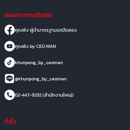
ช่องทางการติดต่อ
คุณพ้ง ผู้นำมาตรฐานรถมือสอง
คุณพ้ง by CEO MAN
khunpong_by_ceoman
@khunpong_by_ceoman
02-447-9292 (สำนักงานใหญ่)
ที่ตั้ง