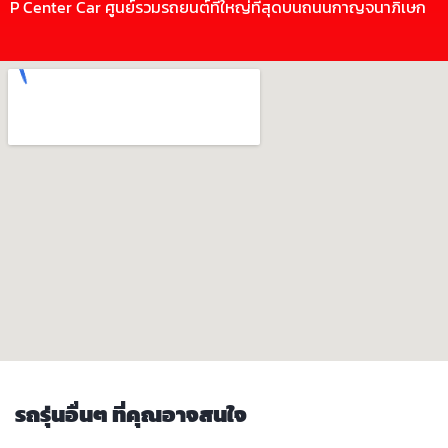
P Center Car ศูนย์รวมรถยนต์ที่ใหญ่ที่สุดบนถนนกาญจนาภิเษก
รถรุ่นอื่นๆ ที่คุณอาจสนใจ