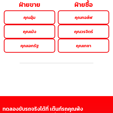
ฝ่ายขาย
ฝ่ายซื้อ
คุณอุ้ม
คุณกอล์ฟ
คุณเม้ง
คุณวรจิตร์
คุณเอกรัฐ
คุณเกชา
ทดลองขับรถจริงได้ที่ เต๊นท์รถคุณพ้ง