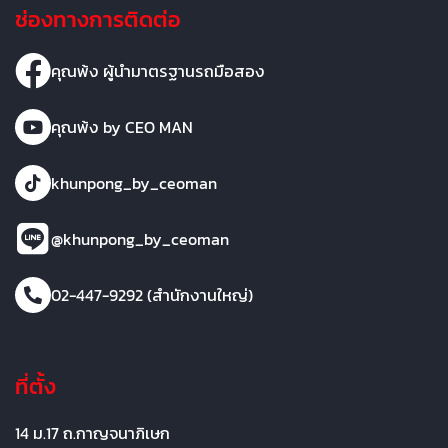
ช่องทางการติดต่อ
คุณพ้ง ผู้นำมาตรฐานรถมือสอง
คุณพ้ง by CEO MAN
khunpong_by_ceoman
@khunpong_by_ceoman
02-447-9292 (สำนักงานใหญ่)
ที่ตั้ง
14 ม.17 ถ.กาญจนาภิเษก