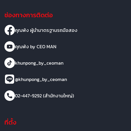
ช่องทางการติดต่อ
คุณพ้ง ผู้นำมาตรฐานรถมือสอง
คุณพ้ง by CEO MAN
khunpong_by_ceoman
@khunpong_by_ceoman
02-447-9292 (สำนักงานใหญ่)
ที่ตั้ง