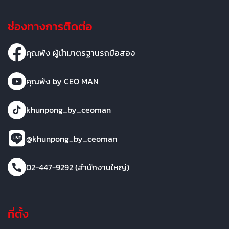
ช่องทางการติดต่อ
คุณพ้ง ผู้นำมาตรฐานรถมือสอง
คุณพ้ง by CEO MAN
khunpong_by_ceoman
@khunpong_by_ceoman
02-447-9292 (สำนักงานใหญ่)
ที่ตั้ง