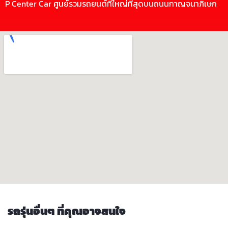
P Center Car ศูนย์รวมรถยนต์ที่ใหญ่ที่สุดบนถนนกาญจนาภิเษก
รถรุ่นอื่นๆ ที่คุณอาจสนใจ