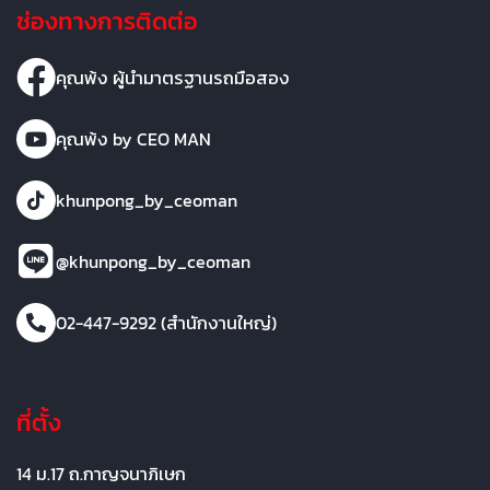
ช่องทางการติดต่อ
คุณพ้ง ผู้นำมาตรฐานรถมือสอง
คุณพ้ง by CEO MAN
khunpong_by_ceoman
@khunpong_by_ceoman
02-447-9292 (สำนักงานใหญ่)
ที่ตั้ง
14 ม.17 ถ.กาญจนาภิเษก