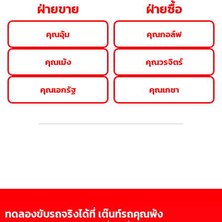
ฝ่ายขาย
ฝ่ายซื้อ
คุณอุ้ม
คุณกอล์ฟ
คุณเม้ง
คุณวรจิตร์
คุณเอกรัฐ
คุณเกชา
ทดลองขับรถจริงได้ที่ เต๊นท์รถคุณพ้ง